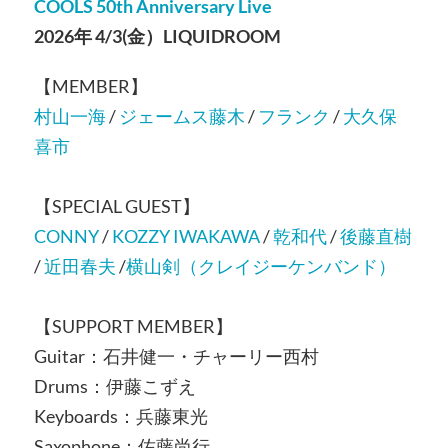
COOLS 50th Anniversary Live
2026年 4/3(金）LIQUIDROOM
【MEMBER】
村⼭⼀海
/
ジェームス藤⽊
/
フランク
/
⼤久保
喜市
【SPECIAL GUEST】
CONNY
/
KOZZY IWAKAWA
/
乾和代
/
後藤直樹
/
近田春夫
/
横山剣（クレイジーケンバンド）
【SUPPORT MEMBER】
Guitar：⽯井健⼀・チャーリー⻄村
Drums：伊藤こずえ
Keyboards：兵藤東光
Saxophone：佐藤尚⾏