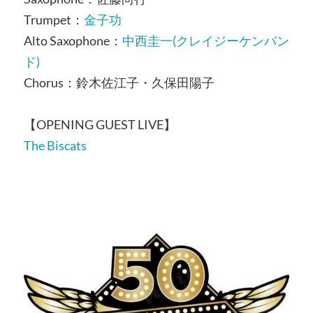
Trumpet：
⾦⼦功
Alto Saxophone：
中⻄圭⼀(クレイジーケンバン
ド)
Chorus：鈴⽊佐江⼦・久保⽥陽⼦
【OPENING GUEST LIVE】
The Biscats