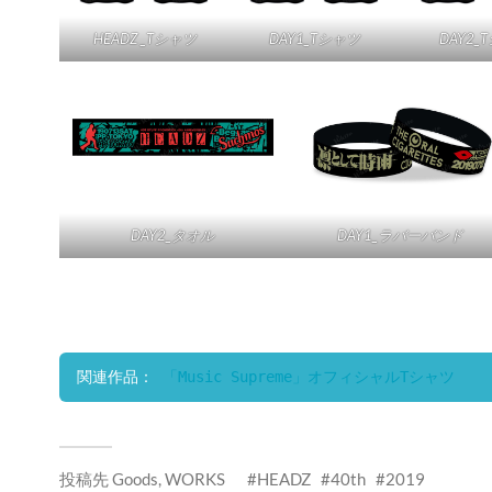
HEADZ _Tシャツ
DAY1_Tシャツ
DAY2_
DAY2_タオル
DAY1_ラバーバンド
関連作品：
 「Music Supreme」オフィシャルTシャツ
投稿先
Goods
,
WORKS
HEADZ
40th
2019