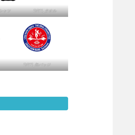
Tシャツ
DAY1_タオル
DAY2_缶バッジ